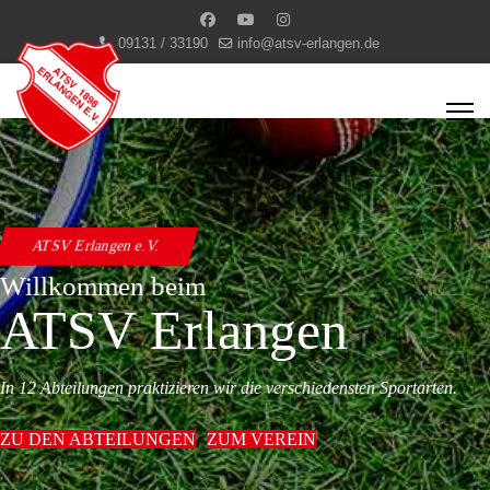
09131 / 33190
info@atsv-erlangen.de
ATSV Erlangen e.V.
Willkommen beim
ATSV Erlangen
In 12 Abteilungen praktizieren wir die verschiedensten Sportarten.
ZU DEN ABTEILUNGEN
ZUM VEREIN