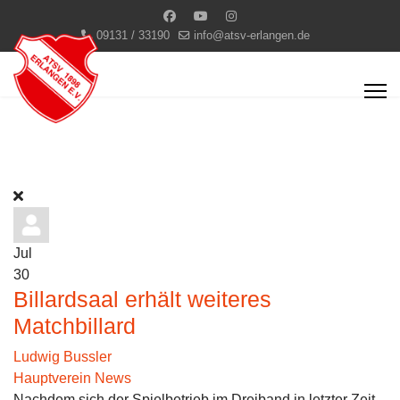
09131 / 33190
info@atsv-erlangen.de
Jul
30
Billardsaal erhält weiteres
Matchbillard
Ludwig Bussler
Hauptverein News
Nachdem sich der Spielbetrieb im Dreiband in letzter Zeit