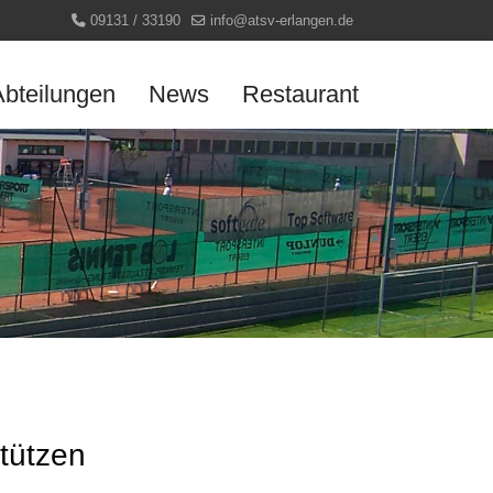
09131 / 33190
info@atsv-erlangen.de
Abteilungen
News
Restaurant
stützen