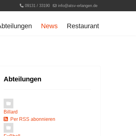
09131 / 33190
info@atsv-erlangen.de
Abteilungen
News
Restaurant
Abteilungen
Billard
Per RSS abonnieren