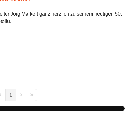
eiter Jörg Markert ganz herzlich zu seinem heutigen 50.
eilu...
1
Page
revious Page
Next Page
Last Page