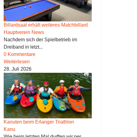
Billardsaal erhält weiteres Matchbillard
Hauptverein News
Nachdem sich der Spielbetrieb im
Dreiband in letzt...
0 Kommentare
Weiterlesen
28. Juli 2026
Kanuten beim Erlanger Triathlon
Kanu
Wie beim letzten Mal durften wir per