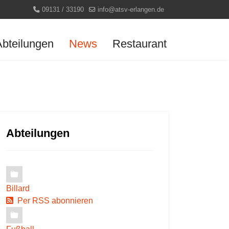
09131 / 33190
info@atsv-erlangen.de
Abteilungen
News
Restaurant
Abteilungen
Billard
Per RSS abonnieren