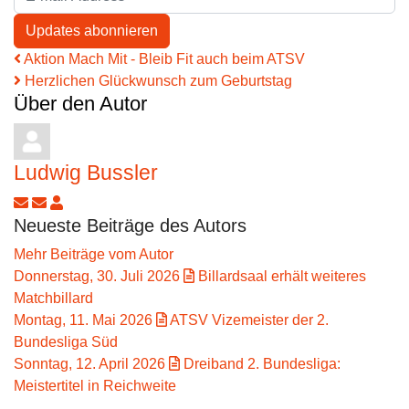
Updates abonnieren
Aktion Mach Mit - Bleib Fit auch beim ATSV
Herzlichen Glückwunsch zum Geburtstag
Über den Autor
Ludwig Bussler
Updates abonnieren
Abo von Updates dieses Autors beenden
Ludwig Bussler
Neueste Beiträge des Autors
Mehr Beiträge vom Autor
Donnerstag, 30. Juli 2026
Billardsaal erhält weiteres
Matchbillard
Montag, 11. Mai 2026
ATSV Vizemeister der 2.
Bundesliga Süd
Sonntag, 12. April 2026
Dreiband 2. Bundesliga:
Meistertitel in Reichweite